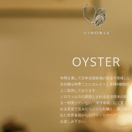
OYSTER
年間を通して日本
全国各地の安全で美味しい
生牡蠣を
時季ごとにセレクトし常時6種類以
上
ご提供しております。
ノロウィルスの原因とされる生活排水の影響
を一切受けていない「清浄海域」にて育てら
れる安全で旨みたっぷりな牡蠣と、選び抜か
れた世界各国からのワインとのペアリングを
お楽しみ下さい。